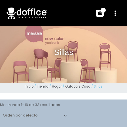
Sillas
Inicio
/
Tienda
/
Hogar
/
Outdoors Casa
/ Sillas
Mostrando 1–16 de 33 resultados