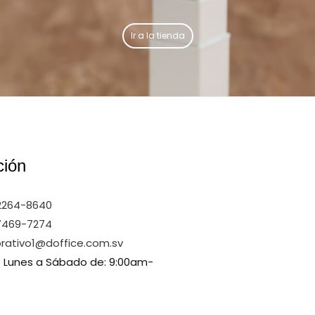
Ir a la tienda
ción
2264-8640
7469-7274
rativo1@doffice.com.sv
e Lunes a Sábado de: 9:00am-