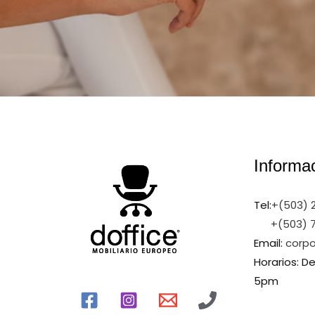
Informa
Tel:
+(503) 
+(503) 
Email:
corpo
Horarios: D
5pm