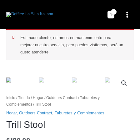
Estimado cliente, estamos en mantenimiento para
mejorar nuestro servicio, pero puedes visitarnos, será un
gusto atenderte.
Inicio
/
Tienda
/
Hogar
/
Outdoors Contract
/
Taburetes y
Complementos
/ Trill Stool
Hogar
,
Outdoors Contract
,
Taburetes y Complementos
Trill Stool